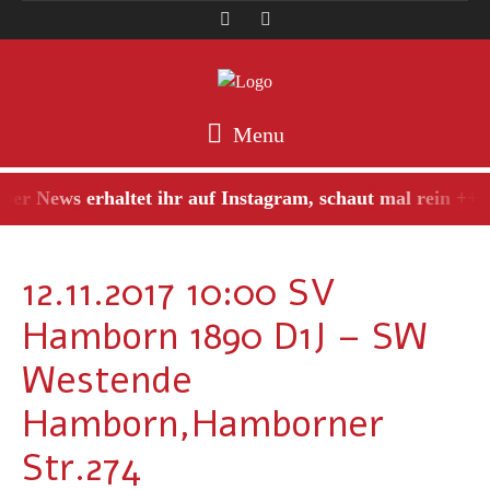
Menu
er News erhaltet ihr auf Instagram, schaut mal rein +++
12.11.2017 10:00 SV
Hamborn 1890 D1J – SW
Westende
Hamborn,Hamborner
Str.274