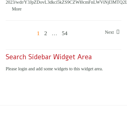
2023/wdr/Y3JpZDovL3dkci5kZS9CZWl0cmFnLWViNjI3M
More
Next
1
2
…
54
Search Sidebar Widget Area
Please login and add some widgets to this widget area.