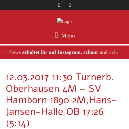
Menu
er News erhaltet ihr auf Instagram, schaut mal rein +++
12.03.2017 11:30 Turnerb.
Oberhausen 4M – SV
Hamborn 1890 2M,Hans-
Jansen-Halle OB 17:26
(5:14)