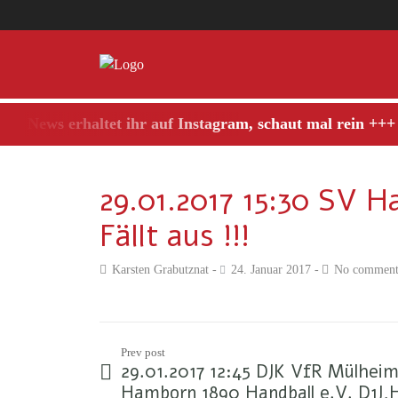
 News erhaltet ihr auf Instagram, schaut mal rein +++
29.01.2017 15:30 SV 
Fällt aus !!!
Karsten Grabutznat
24. Januar 2017
No comment
Prev post
29.01.2017 12:45 DJK VfR Mülheim
Hamborn 1890 Handball e.V. D1J,