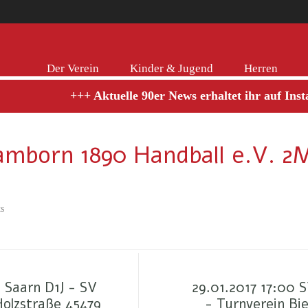
Der Verein
Kinder & Jugend
Herren
+++ Aktuelle 90er News erhaltet ihr auf Instag
Hamborn 1890 Handball e.V. 
s
 Saarn D1J - SV
29.01.2017 17:00 
Holzstraße 45479
- Turnverein Bi