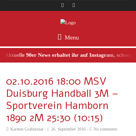
Menu
Aktuelle 90er News erhaltet ihr auf Instagram, schaut ma
02.10.2016 18:00 MSV
Duisburg Handball 3M –
Sportverein Hamborn
1890 2M 25:30 (10:15)
Karsten Grabutznat
26. September 2016
No comments