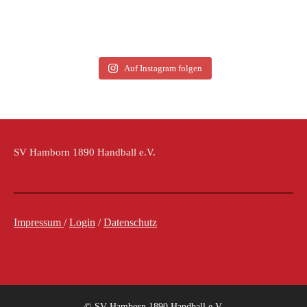
Auf Instagram folgen
SV Hamborn 1890 Handball e.V.
Impressum
/
Login
/
Datenschutz
© SV Hamborn 1890 Handball e.V.