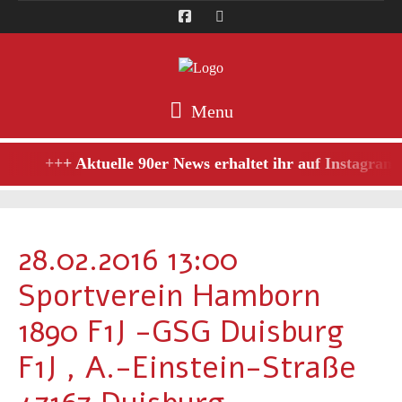
Menu
+++ Aktuelle 90er News erhaltet ihr auf Instagram,
28.02.2016 13:00
Sportverein Hamborn
1890 F1J -GSG Duisburg
F1J , A.-Einstein-Straße