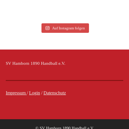
Auf Instagram folgen
SV Hamborn 1890 Handball e.V.
Impressum
/
Login
/
Datenschutz
© SV Hamborn 1890 Handball e.V.