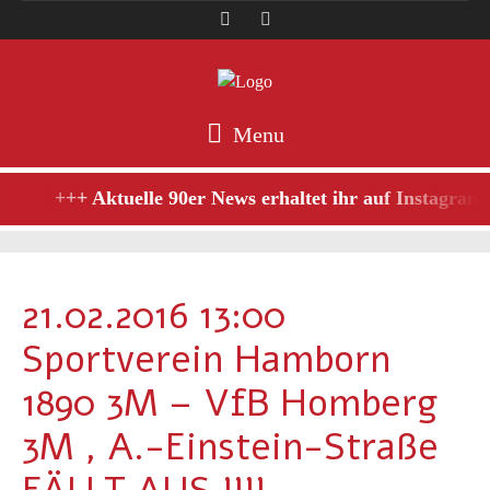
Menu
+++ Aktuelle 90er News erhaltet ihr auf Instagram,
21.02.2016 13:00
Sportverein Hamborn
1890 3M – VfB Homberg
3M , A.-Einstein-Straße