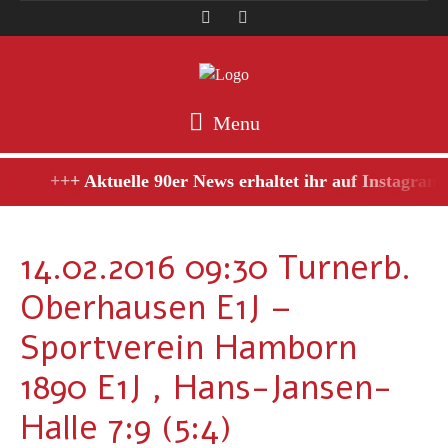
Menu
+++ Aktuelle 90er News erhaltet ihr auf Instagram,
14.02.2016 09:30 Turnerb.
Oberhausen E1J –
Sportverein Hamborn
1890 E1J , Hans-Jansen-
Halle 7:9 (5:4)