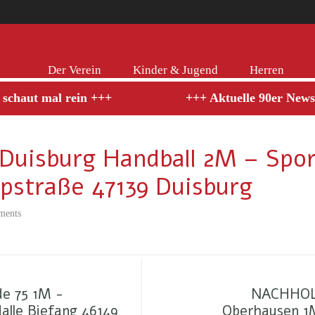
Der Verein
Kinder & Jugend
Herren
 schaut mal rein +++
+++ Aktuelle 90er News 
 Duisburg Handball 2M – Sp
pstraße 47139 Duisburg
ments
de 75 1M -
NACHHOLSP
alle Biefang 46149
Oberhausen 1