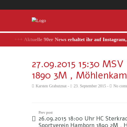
+++ Aktuelle 90er News erhaltet ihr auf Instagram,
27.09.2015 15:30 MSV
1890 3M , Möhlenkam
Karsten Grabutznat
23. September 2015
No com
Prev post
26.09.2015 18:00 Uhr HC Sterkra
Sportverein Hamborn 1890 2M , H