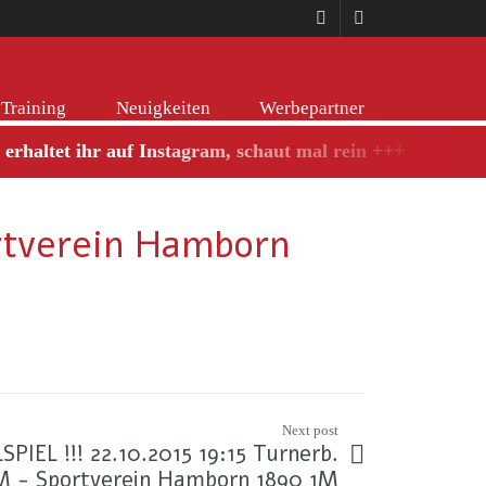
Training
Neuigkeiten
Werbepartner
erhaltet ihr auf Instagram, schaut mal rein +++
ortverein Hamborn
Next post
IEL !!! 22.10.2015 19:15 Turnerb.
M - Sportverein Hamborn 1890 1M