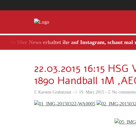
lle 90er News erhaltet ihr auf Instagram, schaut mal rein
22.03.2015 16:15 HS
1890 Handball 1M ,AE
Karsten Grabutznat
19. März 2015
No comments