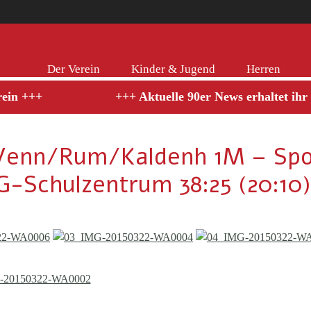
Der Verein
Kinder & Jugend
Herren
 +++
+++ Aktuelle 90er News erhaltet ihr auf
G Venn/Rum/Kaldenh 1M – Sp
G-Schulzentrum 38:25 (20:10)