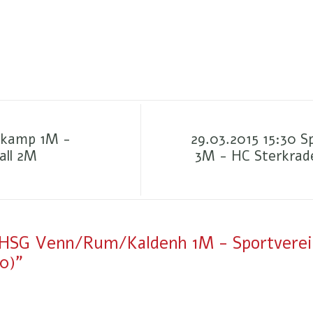
enkamp 1M -
29.03.2015 15:30 
all 2M
3M - HC Sterkrade
:15 HSG Venn/Rum/Kaldenh 1M - Sportvere
0)"