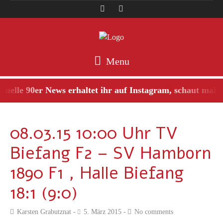
Menu
elle 90er News erhaltet ihr auf Instagram, schaut mal re
08.03.15 10:00 Uhr TV
Biefang F2 – SV Hamborn
1890 F1 , Halle Biefang
18:1 (9:0)
Karsten Grabutznat
5. März 2015
No comments