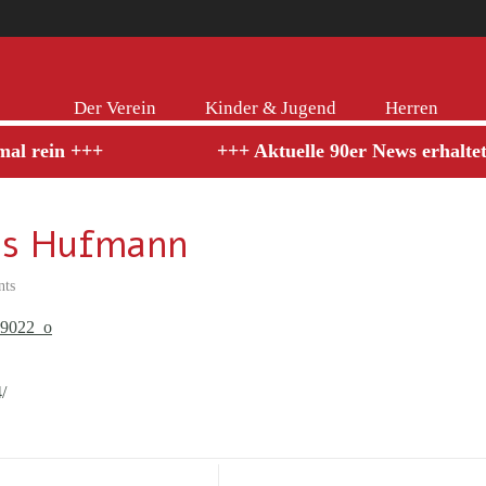
Der Verein
Kinder & Jugend
Herren
 rein +++
+++ Aktuelle 90er News erhaltet ih
us Hufmann
ts
/