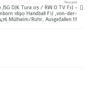
Next post
0 JSG DJK Tura 05 / RW O TV F1J -
mborn 1890 Handball F1J ,von-der-
76 Mülheim/Ruhr, Ausgefallen !!!