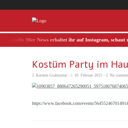
ktuelle 90er News erhaltet ihr auf Instagram, schaut mal
Kostüm Party im Ha
Karsten Grabutznat
10. Februar 2015
No commen
https://www.facebook.com/events/564552467014914