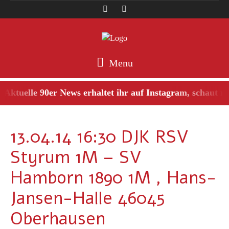
Menu
Aktuelle 90er News erhaltet ihr auf Instagram, schaut ma
13.04.14 16:30 DJK RSV
Styrum 1M – SV
Hamborn 1890 1M , Hans-
Jansen-Halle 46045
Oberhausen