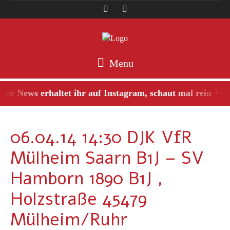
Menu
er News erhaltet ihr auf Instagram, schaut mal rein +++
06.04.14 14:30 DJK VfR
Mülheim Saarn B1J – SV
Hamborn 1890 B1J ,
Holzstraße 45479
Mülheim/Ruhr