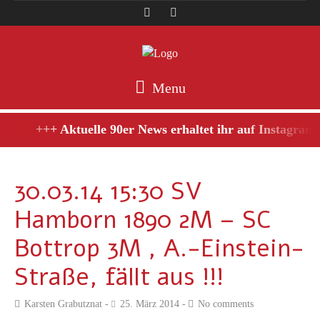
Menu
+++ Aktuelle 90er News erhaltet ihr auf Instagram,
30.03.14 15:30 SV
Hamborn 1890 2M – SC
Bottrop 3M , A.-Einstein-
Straße, fällt aus !!!
Karsten Grabutznat
25. März 2014
No comments