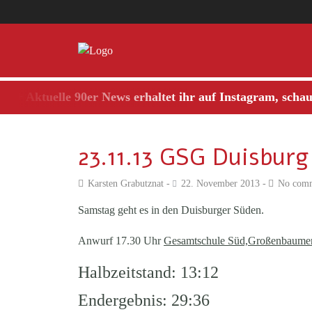
 Aktuelle 90er News erhaltet ihr auf Instagram, schaut m
23.11.13 GSG Duisburg
Karsten Grabutznat
22. November 2013
No com
Samstag geht es in den Duisburger Süden.
Anwurf 17.30 Uhr
Gesamtschule Süd,Großenbaumer
Halbzeitstand: 13:12
Endergebnis: 29:36