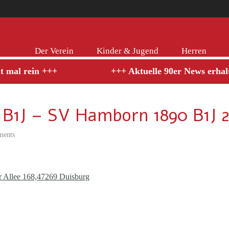
Der Verein
Kinder & Jugend
Herren
al rein +++
+++ Aktuelle 90er News erhaltet 
 B1J – SV Hamborn 1890 B1J 29
ments
 Allee 168,47269 Duisburg