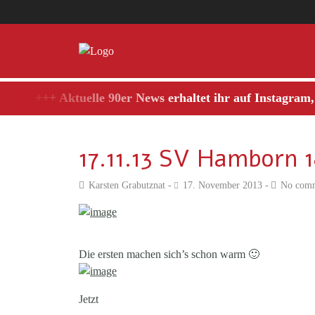
+++ Aktuelle 90er News erhaltet ihr auf Instagram,
17.11.13 SV Hamborn 
Karsten Grabutznat
17. November 2013
No com
Die ersten machen sich’s schon warm 🙂
Jetzt