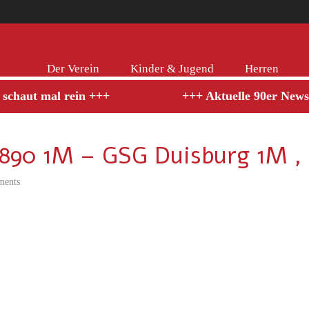
Der Verein
Kinder & Jugend
Herren
 schaut mal rein +++
+++ Aktuelle 90er News 
1890 1M – GSG Duisburg 1M ,
ments