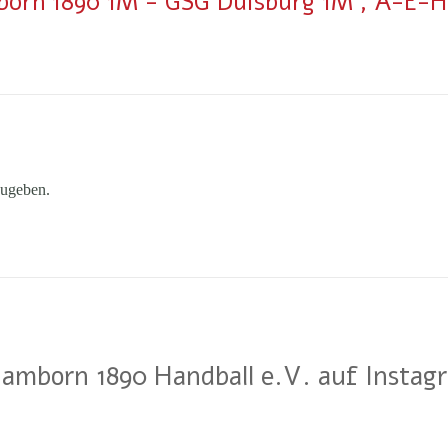
mborn 1890 1M - GSG Duisburg 1M , A-E-H
ugeben.
amborn 1890 Handball e.V. auf Instag