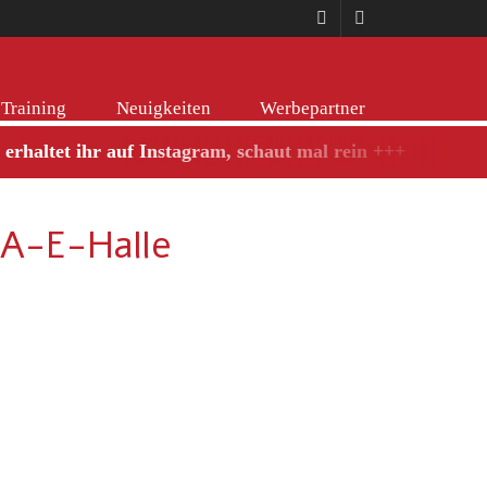
Training
Neuigkeiten
Werbepartner
erhaltet ihr auf Instagram, schaut mal rein +++
 A-E-Halle