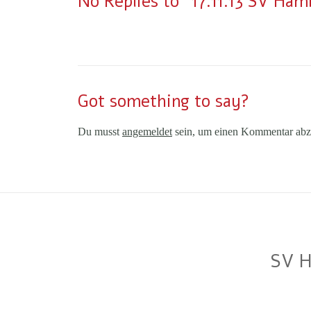
No Replies to "17.11.13 SV Ha
Got something to say?
Du musst
angemeldet
sein, um einen Kommentar abz
SV H