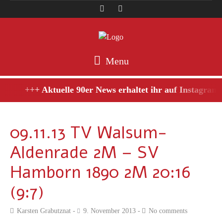
Menu
+++ Aktuelle 90er News erhaltet ihr auf Instagram,
09.11.13 TV Walsum-
Aldenrade 2M – SV
Hamborn 1890 2M 20:16
(9:7)
Karsten Grabutznat
9. November 2013
No comments