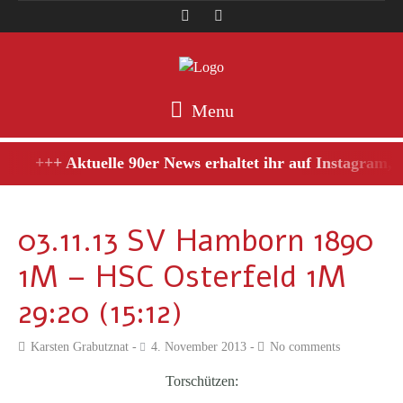
Menu
+++ Aktuelle 90er News erhaltet ihr auf Instagram, sc
03.11.13 SV Hamborn 1890
1M – HSC Osterfeld 1M
29:20 (15:12)
Karsten Grabutznat
4. November 2013
No comments
Torschützen: