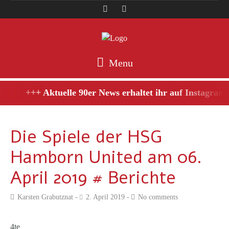
Menu
+++ Aktuelle 90er News erhaltet ihr auf Instagram,
Die Spiele der HSG
Hamborn United am 06.
April 2019 # Berichte
Karsten Grabutznat
2. April 2019
No comments
4te