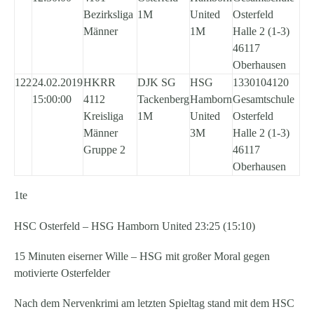
Bezirksliga
1M
United
Osterfeld
Männer
1M
Halle 2 (1-3)
46117
Oberhausen
122
24.02.2019
HKRR
DJK SG
HSG
1330104120
15:00:00
4112
Tackenberg
Hamborn
Gesamtschule
Kreisliga
1M
United
Osterfeld
Männer
3M
Halle 2 (1-3)
Gruppe 2
46117
Oberhausen
1te
HSC Osterfeld – HSG Hamborn United 23:25 (15:10)
15 Minuten eiserner Wille – HSG mit großer Moral gegen
motivierte Osterfelder
Nach dem Nervenkrimi am letzten Spieltag stand mit dem HSC