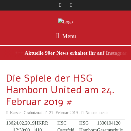
Menu
+++ Aktuelle 90er News erhaltet ihr auf Instagram,
Die Spiele der HSG
Hamborn United am 24.
Februar 2019 #
Karsten Grabutznat
21. Februar 2019
No comments
136
24.02.2019
HKRR
HSC
HSG
1330104120
12:30:00
4101
Osterfeld
Hamborn
Gesamtschule