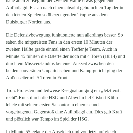
hatte auch zu Beginn der zweiten Hälfte etwas gegen eine
Aufholjagd. Es sah nach einem absolut gebrauchten Tag der in
den letzten Spielen so überzeugenden Truppe aus dem
Duisburger Norden aus.
Die Defensivbewegung funktionierte nun allerdings besser. So
sahen die mitgereisten Fans in den ersten 10 Minuten der
zweiten Hälfte grade einmal einen Treffer je Team. Auch in
Minute 45 führten die Osterfelder noch mit 4 Toren (18:14) und
durch ein Missverständnis bei einer Auszeit zwischen den
beiden souveränen Unparteiischen und Kampfgericht ging der
Außenseiter mit 5 Toren in Front.
Trotz Protesten und teilweise Resignation ging ein „Jetzt-erst-
recht“-Ruck durch die HSG und Abwehrchef Gisbert Kühn
leitete mit seinem ersten Saisontor in einem schnell
vorgetragenen Gegenstoß eine Aufholjagd ein. Dies gab Kraft
und plötzlich war Tempo im Spiel der HSG.
In Minute 55 gelang der Ausgleich und von jetzt auf gleich