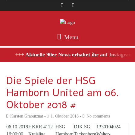
Menu
+++ Aktuelle 90er News erhaltet ihr auf Instagram,
Die Spiele der HSG
Hamborn United am 06.
Oktober 2018 #
Karsten Grabutznat
1. Oktober 2018
No comments
06.10.2018
HKRR 4112
HSG
DJK SG
1330104024
16:00:00
Kreisliga
Hamborn
Tackenberg
Walter-