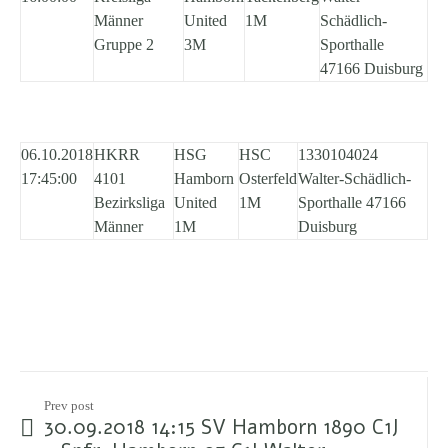
Männer
United
1M
Schädlich-
Gruppe 2
3M
Sporthalle
47166 Duisburg
06.10.2018
HKRR
HSG
HSC
1330104024
17:45:00
4101
Hamborn
Osterfeld
Walter-Schädlich-
Bezirksliga
United
1M
Sporthalle 47166
Männer
1M
Duisburg
Prev post
30.09.2018 14:15 SV Hamborn 1890 C1J