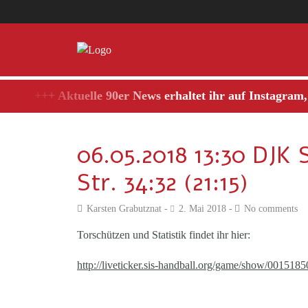
+++ Aktuelle 90er News erhaltet ihr auf Instagram, s
06.05.2018 13:30 DJ
Str. 34:32 (21:15)
Karsten Grabutznat
2. Mai 2018
No comments
Torschützen und Statistik findet ihr hier:
http://liveticker.sis-handball.org/game/show/00