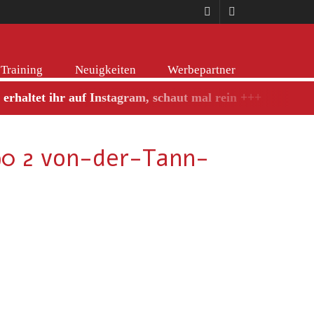
Training
Neuigkeiten
Werbepartner
haltet ihr auf Instagram, schaut mal rein +++
90 2 von-der-Tann-