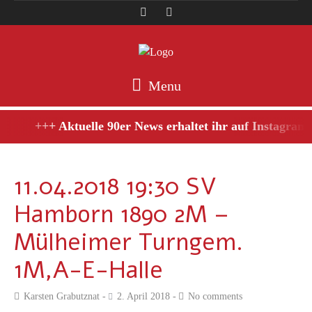
Menu
+++ Aktuelle 90er News erhaltet ihr auf Instagram,
11.04.2018 19:30 SV
Hamborn 1890 2M –
Mülheimer Turngem.
1M,A-E-Halle
Karsten Grabutznat
2. April 2018
No comments