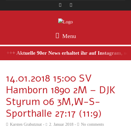
Menu
+++ Aktuelle 90er News erhaltet ihr auf Instagram, scha
14.01.2018 15:00 SV
Hamborn 1890 2M – DJK
Styrum 06 3M,W-S-
Sporthalle 27:17 (11:9)
Karsten Grabutznat
2. Januar 2018
No comments